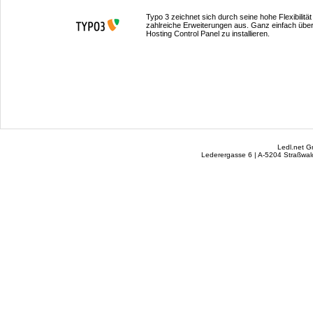
Typo 3 zeichnet sich durch seine hohe Flexibilität
zahlreiche Erweiterungen aus. Ganz einfach über
Hosting Control Panel zu installieren.
Ledl.net 
Lederergasse 6 | A-5204 Straßwalc